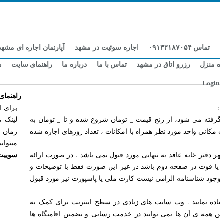
تماس ۰۹۱۳۳۱۸۷۰۵۴
اجاره سوئیت در مشهد
آپارتمان اجاره ای مشهد
ه منزل
رزرو اتاق در مشهد
تماس با ما
درباره ما
راهنمای سایت
ه
Login
راهنمای
برای ا
رفته می شود، از رنج قیمت _ تومان شروع شده و تا _ تومان به
لینک ز
مکانی واحد مورد نظر همراه با امکانات ، تعداد روزهای اجاره شده
زمان م
میتوا
سوییت
هر دفتر خانه عاقد به تنهایی مورد قبول نمی باشد . در صورت ارائه
ق یا فوت در صفحه دوم باشد در غیر این صورت فقط با توضیحات و
 وجود شناسنامه الزامی نیست کارت ملی یا پاسپورت نیز مورد قبول
ده نمایید . وب سایت های زیادی در سطح اینترنت برای کمک به
ن همه ی آن ها نمی توانند در خدمت رسانی و تضمین اقامتگاه ها