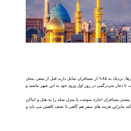
مشهد مقدس به برکت وجود حرم مطهر حضرت امام رضا (ع) ، همه روزه پذیرای هزاران مسافر و زائر از نقاط مختلف جهان است. طبق آمارها، نزدیک به ۸۵% از مسافران تمایل دارند قبل از سفر، محل
، تا دچار سردرگمی در روز اول ورود خود به این شهر نباشید و
بیشتر مسافران اجاره سوئیت یا منزل مبله را به هتل و اماکن
ند بنابراین هزینه های سفر هم گاهی تا نصف کاهش می یابد و