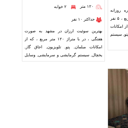
۱۲۰ متر
۲ خوابه
ه روزانه
سوئیت در مشهد با متراژ ۷۰ مترمربع ، ۵ نفر
حداکثر ۱۰ نفر
واب که از امکانات
بهترین سوئیت ارزان در مشهد به صورت
پتو, سیستم
هفتگی ، در با متراژ ۱۲۰ متر مربع ، که از
امکانات مبلمان, پتو, تلویزیون, اجاق گاز,
یخچال, سیستم گرمایشی و سرمایشی, وسایل
آشپزی و سایر امکانات Wi