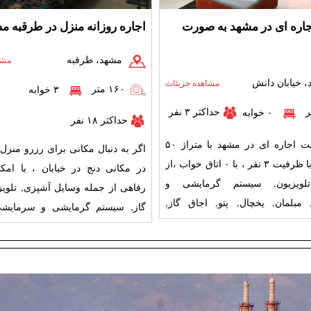
اره ای در مشهد به صورت
اجاره روزانه منزل در طرقبه م
مشهد، طرقبه
مشا
 خیابان دانش
مشاهده جزیئات
۱۶۰ متر
۳ خوابه
حداکثر ۳ نفر
۰ خوابه
حداکثر ۱۸ نفر
جهت سوئیت اجاره ای در مشهد با متراژ ۵۰
اگر به دنبال مکانی برای رزرو منز
متر مربع، با ظرفیت ۳ نفر ، با ۰ اتاق خواب ،از
در مکانی دنج در خیا
تلویزیون, سیستم گرمایشی و
رفاهی از جمله وسایل آشپزی, تلویز
مبلمان, یخچال, پتو, اجاق گاز,
گاز, سیستم گرمایشی و سرمایشی
ی برخوردار
مبلمان, پتو