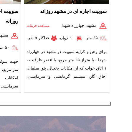
سوییت اجاره ای در مشهد روزانه
سوییت اج
روزانه
مشهد، چهارراه شهدا
مشاهده جزیئات
مشهد،
۶۵ متر
حداکثر ۵ نفر
۱ خوابه
۵۰ متر
برای رهن و کرایه سوییت در مشهد در چهارراه
شهدا ، با متراژ ۶۵ متر مربع، با ۵ نفر ظرفیت ،
۱ اتاق خواب که از امکانات یخچال, پتو, مبلمان,
اجاق گاز, سیستم گرمایشی و سرمایشی,
امکانات 
تلویزیو
سرمایشی, 
وسایل آشپز