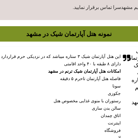
م مشهدسرا تماس برقرار نمایید.
نمونه هتل آپارتمان شیک در مشهد
این هتل آپارتمان شیک ۳ ستاره میباشد که در نزدیکی
تمان
دارای ۸ طبقه با ۴۰ واحد اقامتی
ک
امکانات هتل آپارتمان شیک ترنم در مشهد
فاصله هتل آپارتمان تاحرم ۵ دقیقه
ره
سونا
م
جکوزی
رستوران با منوی غذایی مخصوص هتل
د
سالن بدن سازی
اتاق چمدان
اینترنت
فروشگاه
لابی