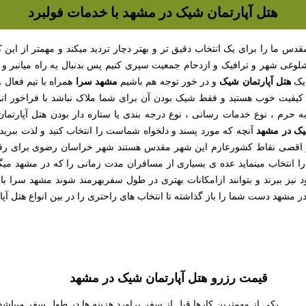
هتل آپارتمان شیک در مشهد با خدمات فولبرد
دس ما را برای یک انتخاب دقیق تر و بهتر دچار تردید میکند و مهمتر از این 
ی شهر و ترافیک و ازدحام جمعیت سپری کنیم پس بدنبال یه راه میانبر و س
هتل آپارتمان شیک
مشهد سرا
 یک
و در خور توجه هم باشیم
همراه با تیم فعال 
با کیفیت خوب هستید و فقط شیک بودن آن برای شما ملاک نباشد با فراخور ان
 به حرم ، نوع خدمات رسانی ، نوع درجه بندی یا ستاره دار بودن هتل آپارتمان
یک در مشهد
آنچه که مورد پسند و دلخواه شماست را انتخاب کنید و لذت ببرید ،
 اقصی نقاط کشورعازم این شهر مقدس هستند شهر خراسان رضوی برای رفاه حا
را انتخاب مینماید عده ی بسیاری از مسافران مدت زمانی را که در مشهد میگذ
یز ببرند و بتوانند ازامکانات بهتری در طول سفربهرمند شوند مشهد سرا با ا
ر مشهد دست شما را باز گذاشته تا انتخاب های راحتری را در بین انواع هتل آپ
قیمت رزرو هتل آپارتمان شیک در مشهد
یکی از مهمترین کارها قبل از سفر براورد هزینه ها در طول سفر میباش