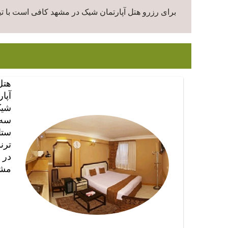
برای رزرو هتل آپارتمان شیک در مشهد کافی است با تی
هتل
آپار
شی
سه
ستا
ترن
در
مشه