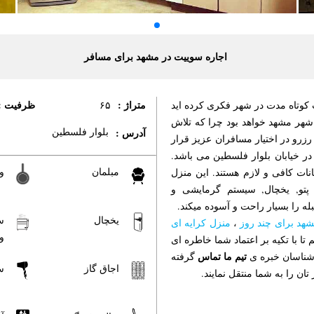
اجاره سوییت در مشهد برای مسافر
متراژ :
ظرفیت :
ت کوتاه مدت در شهر فکری کرده اید
۶۵
شهر مشهد خواهد بود چرا که تلاش
بلوار فلسطین
آدرس :
رزرو در اختیار مسافران عزیز قرار
 متری در خیابان بلوار فلسطین می باشد.
مبلمان
و
ت که دارای امکانات کافی و لازم هستند. این منزل
 پتو, یخچال, سیستم گرمایشی و
له را بسیار راحت و آسوده میکند.
یخچال
س
شهد برای چند روز
،
منزل کرایه ای
و
 تا با تکیه بر اعتماد شما خاطره ای
تیم ما تماس
رشناسان خبره ی
گرفته
اجاق گاز
س
ان را به شما منتقل نمایند.