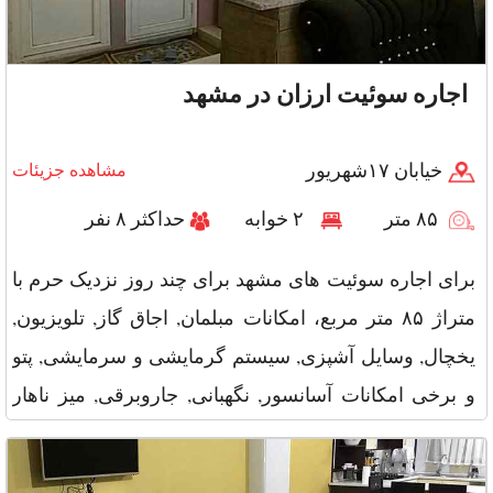
اجاره سوئیت ارزان در مشهد
خیابان ۱۷شهریور
مشاهده جزیئات
۸۵ متر
۲ خوابه
حداکثر ۸ نفر
برای اجاره سوئیت های مشهد برای چند روز نزدیک حرم با
متراژ ۸۵ متر مربع، امکانات مبلمان, اجاق گاز, تلویزیون,
یخچال, وسایل آشپزی, سیستم گرمایشی و سرمایشی, پتو
و برخی امکانات آسانسور, نگهبانی, جاروبرقی, میز ناهار
خوری، همراه