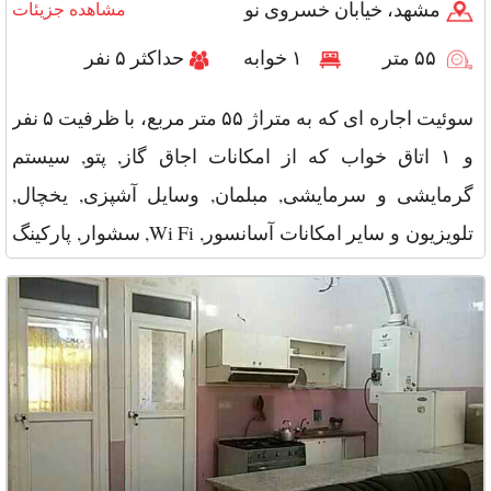
مشهد، خیابان خسروی نو
مشاهده جزیئات
۵۵ متر
۱ خوابه
حداکثر ۵ نفر
سوئیت اجاره ای که به متراژ ۵۵ متر مربع، با ظرفیت ۵ نفر
و ۱ اتاق خواب که از امکانات اجاق گاز, پتو, سیستم
گرمایشی و سرمایشی, مبلمان, وسایل آشپزی, یخچال,
تلویزیون و سایر امکانات آسانسور, Wi Fi, سشوار, پارکینگ
برخوردار است و