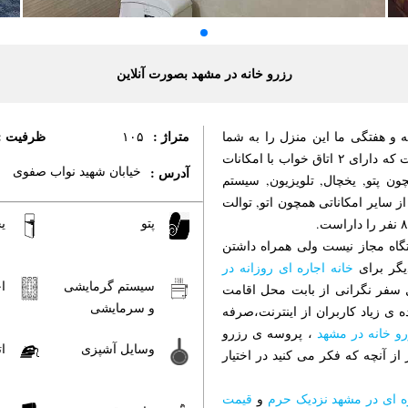
رزرو خانه در مشهد بصورت آنلاین
متراژ :
ظرفیت :
و هفتگی ما این منزل را به شما
۱۰۵
معرفی میکنیم. این واحد دارای مساحتی حدود ۱۰۵ متر مربع است که دارای ۲ اتاق خواب با امکانات
خیابان شهید نواب صفوی
آدرس :
ن پتو, یخچال, تلویزیون, سیستم
سایر امکاناتی همچون اتو, توالت
پتو
ی
متگاه مجاز نیست ولی همراه داشتن
یگر برای
خانه اجاره ای روزانه در
سیستم گرمایشی
ا
سفر نگرانی از بابت محل اقامت
و سرمایشی
ی زیاد کاربران از اینترنت،صرفه
و خانه در مشهد
، پروسه ی رزرو
وسایل آشپزی
ات
ز آنچه که فکر می کنید در اختیار
ره ای در مشهد نزدیک حرم
و
قیمت