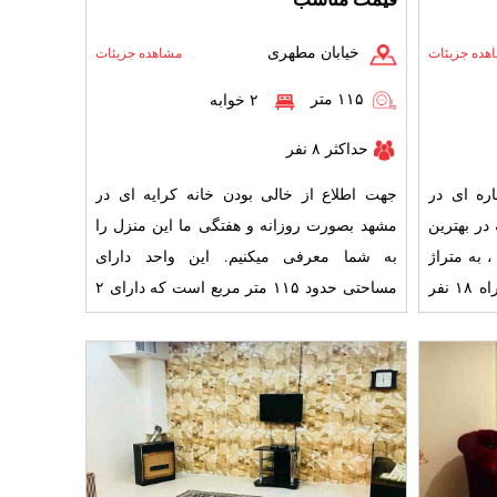
خیابان مطهری
هده جزیئات
مشاهده جزیئات
۱۱۵ متر
۲ خوابه
حداکثر ۸ نفر
ره ای در
جهت اطلاع از خالی بودن خانه کرایه ای در
در بهترین
مشهد بصورت روزانه و هفتگی ما این منزل را
منطقه از شهر در بلوار امیرالمونین ، به متراژ
به شما معرفی میکنیم. این واحد دارای
۱۴۰ متر مربع، ۳ اتاق خواب به همراه ۱۸ نفر
مساحتی حدود ۱۱۵ متر مربع است که دارای ۲
اتاق خواب با امکانات ک