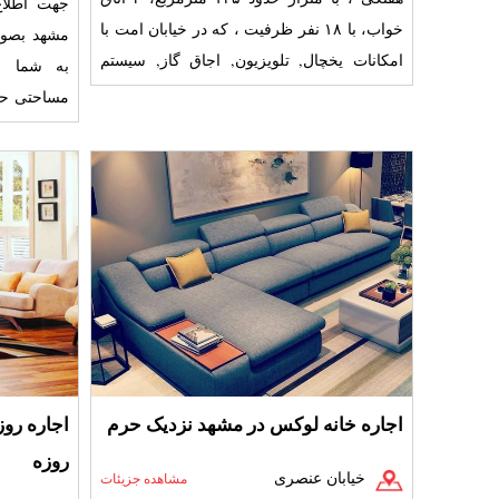
جهت اطلاع
خواب، با ۱۸ نفر ظرفیت ، که در خیابان امت با
مشهد
امکانات یخچال, تلویزیون, اجاق گاز, سیستم
به شما م
گرمایشی و سر
اتاق خواب 
اجاره خانه لوکس در مشهد نزدیک حرم
اجاره روز
روزه
خیابان عنصری
مشاهده جزیئات