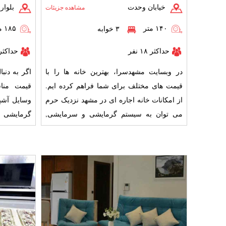
خیابان وحدت
بلوار 
مشاهده جزیئات
۱۴۰ متر
۱۸۵ متر
۳ خوابه
حداکثر ۱۸ نفر
حداکثر ۱۸ ن
در وبسایت مشهدسرا، بهترین خانه ها را با
اگر به دنب
قیمت های مختلف برای شما فراهم کرده ایم.
قیمت مناس
از امکانات خانه اجاره ای در مشهد نزدیک حرم
وسایل آشپز
می توان به سیستم گرمایشی و سرمایشی,
اجاق گاز, تلویزیون, پ
رفاهی توال