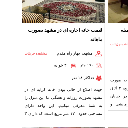
بله
قیمت خانه اجاره ای در مشهد بصورت
ماهانه
هده جزیئات
مشهد، چهار راه مقدم
مشاهده جزیئات
۱۷۰ متر
۳ خوابه
حداکثر ۱۸ نفر
 به صورت
هفتگی ، با متراژ حدود ۱۹۵ مترمربع، ۳ اتاق
جهت اطلاع از خالی بودن خانه کرایه ای در
ه در خیابان
مشهد بصورت روزانه و هفتگی ما این منزل را
رمایشی و
به شما معرفی میکنیم. این واحد دارای
مساحتی حدود ۱۷۰ متر مربع است که دارای ۳
اتاق خواب با امکانات ک