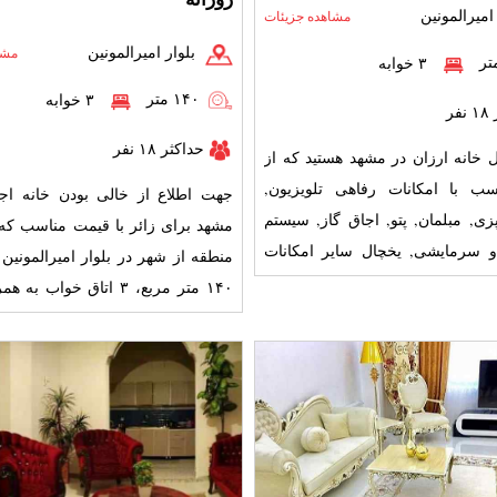
امیرالمونین
مشاهده جزیئات
بلوار امیرالمونین
مشا
۳ خوابه
۱۴۰ متر
۳ خوابه
فر
حداکثر ۱۸ نفر
ال خانه ارزان در مشهد هستید که از
ب با امکانات رفاهی تلویزیون,
جهت اطلاع از خالی بودن خانه اجا
ی, مبلمان, پتو, اجاق گاز, سیستم
مشهد برای زائر با قیمت مناسب که 
گرمایشی و سرمایشی, یخچال سایر امکانات
ت فرنگی
ظرفیت می ت