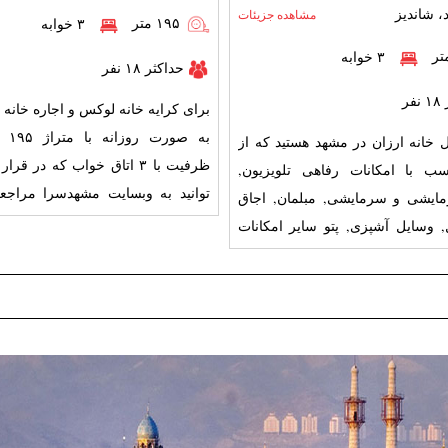
 شاندیز
مشاهده جزیئات
۱۹۵ متر
۳ خوابه
۳ خوابه
حداکثر ۱۸ نفر
فر
برای کرایه خانه لوکس و اجاره خانه 
ال خانه ارزان در مشهد هستید که از
ظرفیت با ۳ ات
ب با امکانات رفاهی تلویزیون,
توانید به وبسایت مشهدسرا مراجعه
ایشی و سرمایشی, مبلمان, اجاق
این خانه از مکا
گاز, یخچال, وسایل آشپزی, پتو سایر امکانات
کینگ, سش