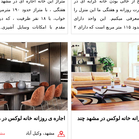
 از خالی بودن خانه کرایه ای در
متراژ این خانه اجاره ای در مشهد
 بصورت روزانه و هفتگی ما این منزل را
عرفی میکنیم. این واحد دارای
خواب، با ۱۸ نفر ظرفیت ، که
مساحتی حدود ۱۱۵ متر مربع است که دارای ۲
مقدم با امکانات وسایل آشپزی, ت
با امکانات ک
مبلمان, اجاق گاز, پ
انه خانه لوکس در مشهد چند
اجاره ی روزانه خانه لوکس در
مشهد، وکیل آباد
مشا