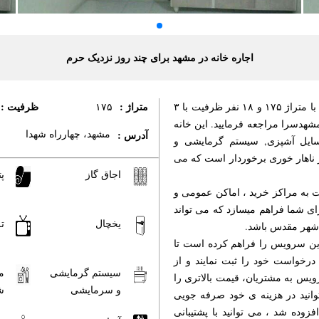
اجاره خانه در مشهد برای چند روز نزدیک حرم
متراژ :
ظرفیت :
به صورت روزانه با متراژ ۱۷۵ و ۱۸ نفر ظرفیت با ۳
۱۷۵
مشهدسرا مراجعه فرمایید. این خانه
مشهد، چهارراه شهدا
آدرس :
 وسایل آشپزی, سیستم گرمایشی و
 ناهار خوری برخوردار است که می
اجاق گاز
پت
 به مراکز خرید ، اماکن عمومی و
ی شما فراهم میسازد که می تواند
یخچال
ت
 شهر مقدس باشد.
این سرویس را فراهم کرده است تا
درخواست خود را ثبت نمایند و از
سیستم گرمایشی
م
ویس به مشتریان، قیمت بالاتری را
و سرمایشی
ش
وانید در هزینه ی خود صرفه جویی
فزوده شد ، می توانید با پشتیبانی