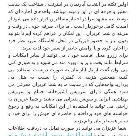
اولین نکته در انتخاب آپارتمان در اینترنت ، شناخت یک سایت
معتبر و حرفه ای در این زمینه میباشد. واحدهای اجاره ای که
توسط تیم مشهدسرا در اختیار مسافرین قرار داده می شود از
امنیت کامل برخوردار است . ما برای صرفه جویی در وقت و
هزینه ی شما عزیزان ، این امکان را فراهم کرده ایم تا بتوانید
بدون نیاز به حضور فیزیکی در محل، اقامتگاه مورد نظر خود
را اجاره کرده و با آرامش خاطر از سفر خود لذت ببرید.
برای رزرو محل اقامت خود ، می توانید از سایر امکانات و
شرایط مانند پخت و پز و... بهره مند می شوید و به طوری کلی
می توان گفت از یک آپارتمان به صورت دربست استفاده می
کنید، همچنین هزینه ی کمتری را نسبت به هتل می
پردازید.واحدهایی که در سایت ما به شما عزیزان معرفی می
شود همگی دارای سرویس آشپزخانه، حمام و سرویس
بهداشتی ایرانی و سویس پذیرایی می باشند و شما عزیزان به
راحتی می توانید با استفاده از این امکانات به رفع و رجوع
خواسته های خود پرداخته و خاطره ای خوش را برای خود و
سایر همسفرانتان رقم بزنید.
شما عزیزان می توانید در صورت تمایل به دریافت اطلاعات
بیشتر در رابطه با
اجاره آپارتمان مشهد
،
آپارتمان نزدیک حرم