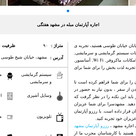
اجاره آپارتمان مبله در مشهد هفتگی
متراژ :
ظرفیت :
قع در خیابان خیابان طوسی هستید، تجربه ی
۹۰
کانات سیستم گرمایشی و سرمایشی,
مشهد، خیابان شیخ طوسی
آدرس :
مبلمان, یخچال, وسایل آشپزی, اجاق گاز, پتو, تلویزیون و برخی امکانات ماکروفر, Wi Fi, آسانسور,
ه می تواند یک تجربه لذت بخش را برای شما برای
سیستم گرمایشی
م
و سرمایشی
ان را برای شما فراهم کرده است تا
دن از سفر ، بدون نیاز به حضور در
وسایل آشپزی
ا
 باید این نکته را در نظر گرفت که
 دهید. مشهدسرا برای شما عزیزان
ن قرار داده است. با رزرو آپارتمان
تلویزیون
م
یزان خود تجربه کنید.
ن اجاره مشهد ،
رزرو آپارتمان مشهد
هستید با کارشناسان مجرب ما از