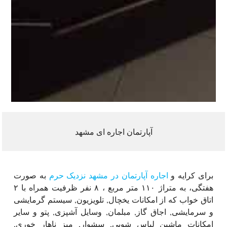
آپارتمان اجاره ای مشهد
برای کرایه و
اجاره آپارتمان در مشهد نزدیک حرم
به صورت
هفتگی، به متراژ ۱۱۰ متر مربع ، ۸ نفر ظرفیت همراه با ۲
اتاق خواب که از امکانات یخچال, تلویزیون, سیستم گرمایشی
و سرمایشی, اجاق گاز, مبلمان, وسایل آشپزی, پتو و سایر
امکانات ماشین لباس شویی, سشوار, میز ناهار خوری,