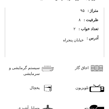
متراژ :
۹۵
ظرفیت :
۸
تعداد خواب :
۲
آدرس :
خیابان پنجراه
اجاق گاز
سیستم گرمایشی و
سرمایشی
تلویزیون
یخچال
پتو
وسایل آشپزی