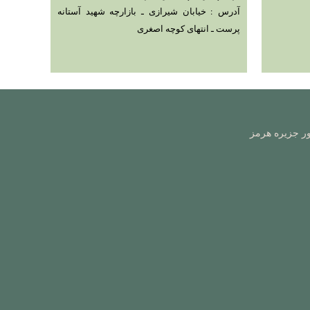
آدرس : خیابان شیرازی ـ بازارچه شهید آستانه
پرست ـ انتهای کوچه اصغری
ور جزیره هرمز