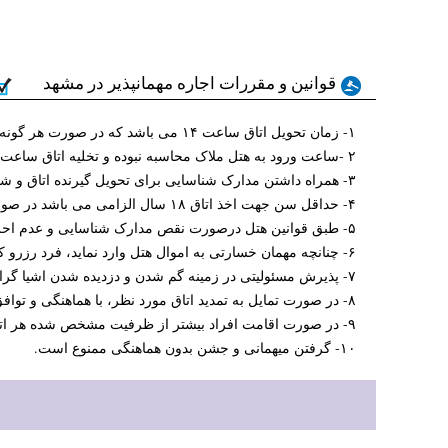
قوانین و مقررات اجاره مهمانپذیر در مشهد
۱- زمان تحویل اتاق ساعت ۱۴ می باشد که در صورت هر گونه تاخیر و یا مشکل باید اطلاع داده شود.
۲ -ساعت ورود به هتل ملاک محاسبه نبوده و تخلیه اتاق ساعت ۱۳ می باشد و ماندن بیشتر از موعد مستلزم هزینه خواهد بود.
۳- همراه داشتن مدارک شناسایی برای تحویل گیرنده اتاق و شناسنامه عکس دار برای میهمانان و همراهان در زمان ورود الزامی است.
۴- حداقل سن جهت اخذ اتاق ۱۸ سال الزامی می باشد در صورتی که فرد رزرو کننده دارای سن کمتری باشد رزرو ابطال می گردد.
۵- طبق قوانین هتل درصورت نقص مدارک شناسایی و عدم احراز هویت امکان پذیرش وجود ندارد.
۶- چنانچه مهمان خسارتی به اموال هتل وارد نماید، فرد رزرو کننده ملزم به پرداخت هزینه کارشناسی شده می باشد.
۷- پذیرش مسئولیتی در زمینه گم شدن و دزدیده شدن اشیا گران قیمت شما در داخل اتاق نخواهد داشت.
۸- در صورت تمایل به تمدید اتاق مورد نظر، با هماهنگی و توافق پذیرش هتل ممکن خواهد بود.
۹- در صورت اقامت افراد بیشتر از ظرفیت مشخص شده هر اتاق، شامل پرداخت هزینه نفر اضافه است.
۱۰- گرفتن میهمانی و جشن بدون هماهنگی ممنوع است.