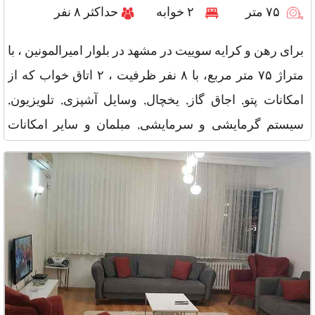
۷۵ متر
۲ خوابه
حداکثر ۸ نفر
برای رهن و کرایه سوییت در مشهد در بلوار امیرالمونین ، با
متراژ ۷۵ متر مربع، با ۸ نفر ظرفیت ، ۲ اتاق خواب که از
امکانات پتو, اجاق گاز, یخچال, وسایل آشپزی, تلویزیون,
سیستم گرمایشی و سرمایشی, مبلمان و سایر امکانات
مانند جار