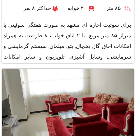
۸۵ متر
۲ خوابه
حداکثر ۸ نفر
برای سوئیت اجاره ای مشهد به صورت هفتگی سوئیتی با
متراژ ۸۵ متر مربع، با ۲ اتاق خواب، ۸ ظرفیت به همراه
امکانات اجاق گاز, یخچال, پتو, مبلمان, سیستم گرمایشی و
سرمایشی, وسایل آشپزی, تلویزیون و سایر امکانات
نگهبانی, Wi Fi, توا