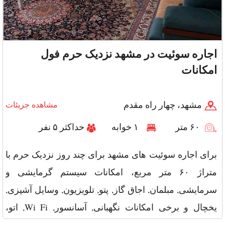
اجاره سوئیت در مشهد نزدیک حرم فول
امکانات
مشهد، چهار راه مقدم
مشاهده جزیئات
۶۰ متر
۱ خوابه
حداکثر ۵ نفر
برای اجاره سوئیت های مشهد برای چند روز نزدیک حرم با
متراژ ۶۰ متر مربع، امکانات سیستم گرمایشی و
سرمایشی, مبلمان, اجاق گاز, پتو, تلویزیون, وسایل آشپزی,
یخچال و برخی امکانات نگهبانی, آسانسور, Wi Fi, اتو،
همراه با ظرفیت ۵ و