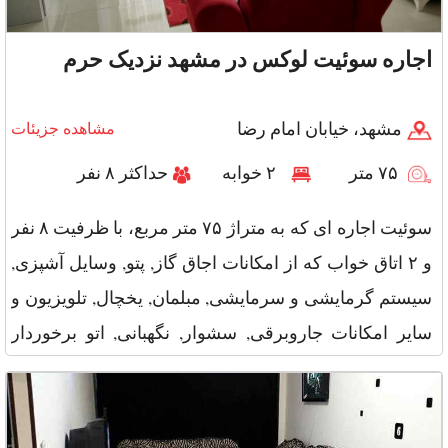
اجاره سوئیت لوکس در مشهد نزدیک حرم
مشهد، خیابان امام رضا
مشاهده جزیئات
۷۵ متر
۲ خوابه
حداکثر ۸ نفر
سوئیت اجاره ای که به متراژ ۷۵ متر مربع، با ظرفیت ۸ نفر
و ۲ اتاق خواب که از امکانات اجاق گاز, پتو, وسایل آشپزی,
سیستم گرمایشی و سرمایشی, مبلمان, یخچال, تلویزیون و
سایر امکانات جاروبرقی, سشوار, نگهبانی, اتو برخوردار
است و