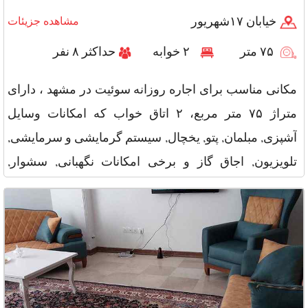
خیابان ۱۷شهریور
مشاهده جزیئات
۷۵ متر
۲ خوابه
حداکثر ۸ نفر
مکانی مناسب برای اجاره روزانه سوئیت در مشهد ، دارای
متراژ ۷۵ متر مربع، ۲ اتاق خواب که امکانات وسایل
آشپزی, مبلمان, پتو, یخچال, سیستم گرمایشی و سرمایشی,
تلویزیون, اجاق گاز و برخی امکانات نگهبانی, سشوار,
ماکروفر, جاروبرقی