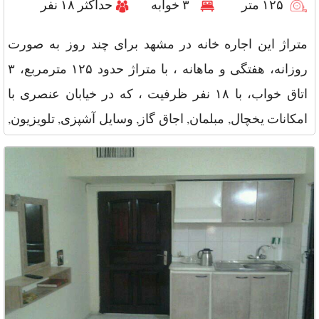
۱۲۵ متر
۳ خوابه
حداکثر ۱۸ نفر
متراژ این اجاره خانه در مشهد برای چند روز به صورت
روزانه، هفتگی و ماهانه ، با متراژ حدود ۱۲۵ مترمربع، ۳
اتاق خواب، با ۱۸ نفر ظرفیت ، که در خیابان عنصری با
امکانات یخچال, مبلمان, اجاق گاز, وسایل آشپزی, تلویزیون,
پتو