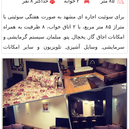
۸۵ متر
۲ خوابه
حداکثر ۸ نفر
برای سوئیت اجاره ای مشهد به صورت هفتگی سوئیتی با
متراژ ۸۵ متر مربع، با ۲ اتاق خواب، ۸ ظرفیت به همراه
امکانات اجاق گاز, یخچال, پتو, مبلمان, سیستم گرمایشی و
سرمایشی, وسایل آشپزی, تلویزیون و سایر امکانات
نگهبانی, Wi Fi, توا